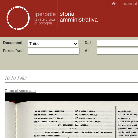
mandat
Documenti
Dal
Parole/frasi
Al
10.10.1983
Torna al sommario